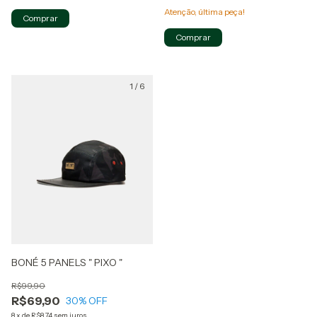
Atenção, última peça!
Comprar
Comprar
1
/
6
BONÉ 5 PANELS " PIXO "
R$99,90
R$69,90
30
% OFF
8
x
de
R$8,74
sem juros