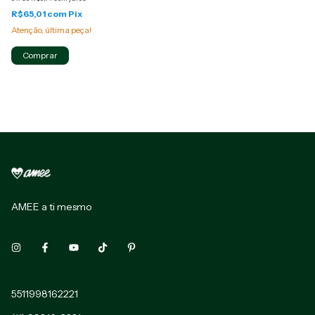
R$65,01
com
Pix
Atenção, última peça!
Comprar
AMEE a ti mesmo
5511998162221