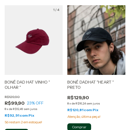
1
/
4
1
/
3
BONÉ DAD HAT VINHO "
BONÉ DADHAT "HEART "
OLHAR "
PRETO
R$129,90
R$129,90
R$99,90
23
% OFF
8
x
de
R$16,24
sem juros
8
x
de
R$12,49
sem juros
R$120,81
com
Pix
R$92,91
com
Pix
Atenção, última peça!
Só restam
2
em estoque!
Comprar