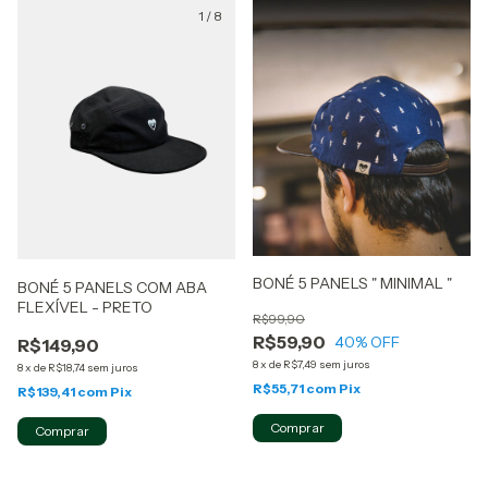
1
/
8
1
/
5
BONÉ 5 PANELS " MINIMAL "
BONÉ 5 PANELS COM ABA
FLEXÍVEL - PRETO
R$99,90
R$59,90
40
% OFF
R$149,90
8
x
de
R$7,49
sem juros
8
x
de
R$18,74
sem juros
R$55,71
com
Pix
R$139,41
com
Pix
Comprar
Comprar