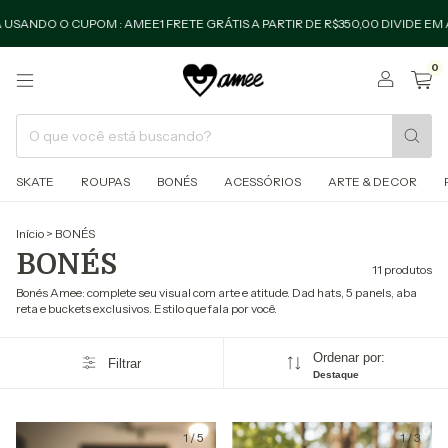
NDO O CUPOM : AMEE1 FRETE GRÁTIS A PARTIR DE R$350,00 DIVIDE EM ATÉ
0
SKATE
ROUPAS
BONÉS
ACESSÓRIOS
ARTE & DECOR
Início
>
BONÉS
BONÉS
11 produtos
Bonés Amee: complete seu visual com arte e atitude. Dad hats, 5 panels, aba
reta e buckets exclusivos. Estilo que fala por você.
Ordenar por:
Filtrar
Destaque
1
/
5
1
/
3