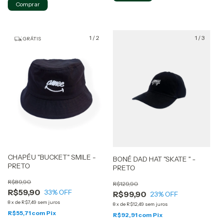
Comprar
1
/
2
1
/
3
GRÁTIS
CHAPÉU "BUCKET" SMILE -
BONÉ DAD HAT "SKATE " -
PRETO
PRETO
R$89,90
R$129,90
R$59,90
33
% OFF
R$99,90
23
% OFF
8
x
de
R$7,49
sem juros
8
x
de
R$12,49
sem juros
R$55,71
com
Pix
R$92,91
com
Pix