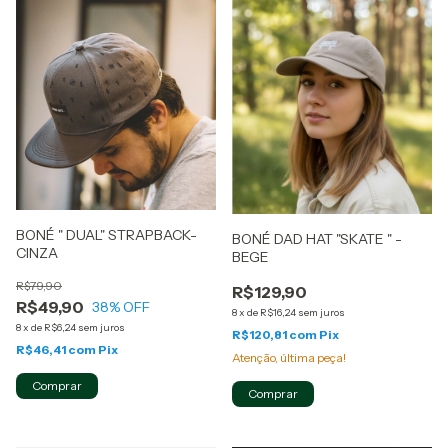
BONÉ " DUAL" STRAPBACK-
BONÉ DAD HAT "SKATE " -
CINZA
BEGE
R$79,90
R$129,90
R$49,90
38
% OFF
8
x
de
R$16,24
sem juros
8
x
de
R$6,24
sem juros
R$120,81
com
Pix
R$46,41
com
Pix
Atenção, última peça!
Comprar
Comprar