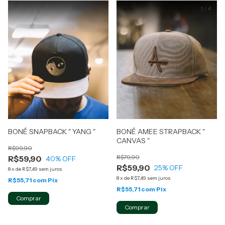
1
/
5
1
/
4
BONÉ SNAPBACK " YANG "
BONÉ AMEE STRAPBACK "
CANVAS "
R$99,90
R$79,90
R$59,90
40
% OFF
R$59,90
25
% OFF
8
x
de
R$7,49
sem juros
8
x
de
R$7,49
sem juros
R$55,71
com
Pix
R$55,71
com
Pix
Comprar
Comprar