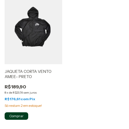
JAQUETA CORTA VENTO
AMEE- PRETO
R$189,90
8
x
de
R$23,74
sem juros
R$176,61
com
Pix
Só restam
2
em estoque!
Comprar