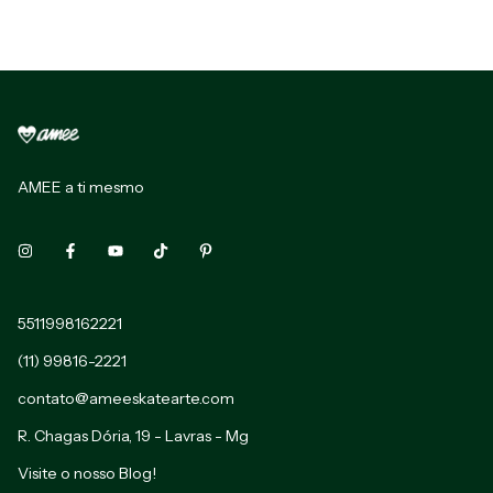
AMEE a ti mesmo
5511998162221
(11) 99816-2221
contato@ameeskatearte.com
R. Chagas Dória, 19 - Lavras - Mg
Visite o nosso Blog!