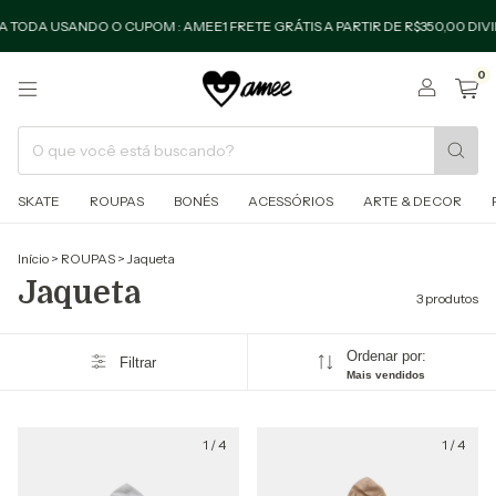
A USANDO O CUPOM : AMEE1 FRETE GRÁTIS A PARTIR DE R$350,00 DIVIDE E
0
SKATE
ROUPAS
BONÉS
ACESSÓRIOS
ARTE & DECOR
Início
>
ROUPAS
>
Jaqueta
Jaqueta
3 produtos
Ordenar por:
Filtrar
Mais vendidos
1
/
4
1
/
4