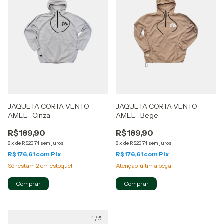
JAQUETA CORTA VENTO
JAQUETA CORTA VENTO
AMEE- Cinza
AMEE- Bege
R$189,90
R$189,90
8
x
de
R$23,74
sem juros
8
x
de
R$23,74
sem juros
R$176,61
com
Pix
R$176,61
com
Pix
Só restam
2
em estoque!
Atenção, última peça!
Comprar
Comprar
1
/
5