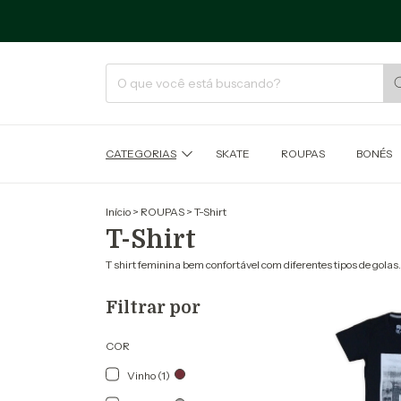
CATEGORIAS
SKATE
ROUPAS
BONÉS
Início
>
ROUPAS
>
T-Shirt
T-Shirt
T shirt feminina bem confortável com diferentes tipos de golas.
Filtrar por
COR
Vinho (1)