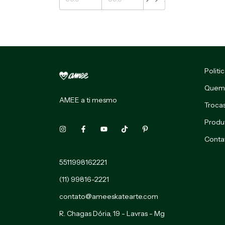
Politi
Quem
AMEE a ti mesmo
Troca
Produ
Conta
5511998162221
(11) 99816-2221
contato@ameeskatearte.com
R. Chagas Dória, 19 - Lavras - Mg