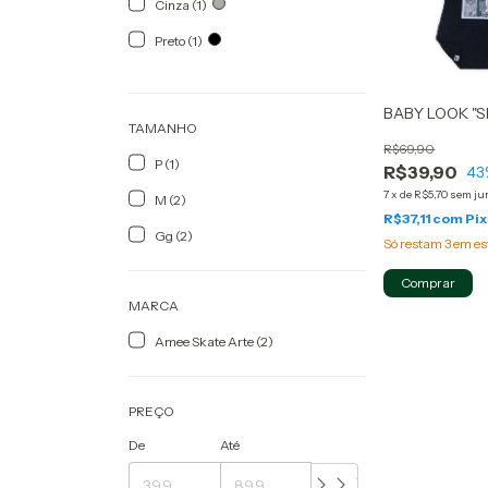
Cinza (1)
Preto (1)
BABY LOOK "SK
TAMANHO
R$69,90
P (1)
R$39,90
43
7
x
de
R$5,70
sem ju
M (2)
R$37,11
com
Pix
Gg (2)
Só restam
3
em es
Comprar
MARCA
Amee Skate Arte (2)
PREÇO
De
Até