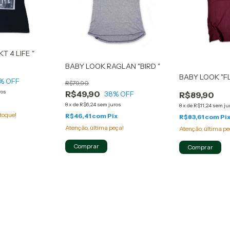
T 4 LIFE "
BABY LOOK RAGLAN "BIRD "
BABY LOOK "F
% OFF
R$79,90
ros
R$49,90
38
% OFF
R$89,90
8
x
de
R$6,24
sem juros
8
x
de
R$11,24
sem ju
toque!
R$46,41
com
Pix
R$83,61
com
Pi
Atenção, última peça!
Atenção, última pe
Comprar
Comprar