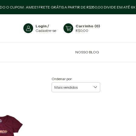
OM : AMEE1 FRETE GRÁTIS A PARTIR DE R$350,00 DIVIDE EM ATÉ 6X SEM J
Login
/
Carrinho
(
0
)
Cadastre-se
R$0,00
NOSSO BLOG
Ordenar por