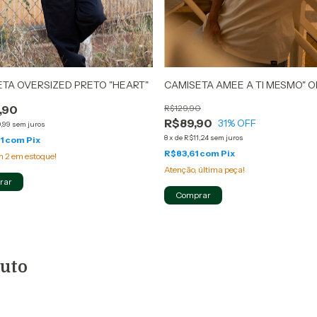
TA OVERSIZED PRETO "HEART"
CAMISETA AMEE A TI MESMO" O
,90
R$129,90
R$89,90
31
% OFF
,99
sem juros
8
x
de
R$11,24
sem juros
1
com
Pix
R$83,61
com
Pix
am
2
em estoque!
Atenção, última peça!
rar
Comprar
duto