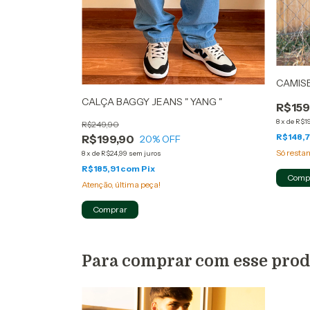
CAMISE
CALÇA BAGGY JEANS " YANG "
R$159
8
x
de
R$19
R$249,90
R$148,7
R$199,90
20
% OFF
Só rest
8
x
de
R$24,99
sem juros
R$185,91
com
Pix
Comp
Atenção, última peça!
Comprar
Para comprar com esse pro