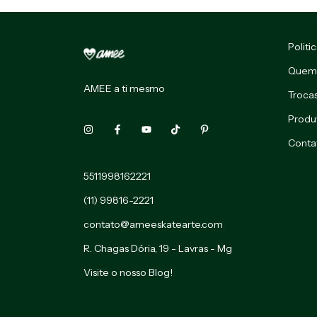
Politi
Quem
AMEE a ti mesmo
Troca
Produ
Conta
5511998162221
(11) 99816-2221
contato@ameeskatearte.com
R. Chagas Dória, 19 - Lavras - Mg
Visite o nosso Blog!