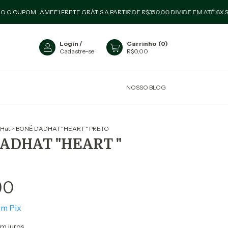
 AMEE1 FRETE GRÁTIS A PARTIR DE R$350,00 DIVIDE EM ATÉ 6X SEM JUROS
Login
/
Carrinho
(
0
)
Cadastre-se
R$0,00
NOSSO BLOG
Hat
>
BONÉ DADHAT "HEART " PRETO
ADHAT "HEART "
90
om
Pix
m juros