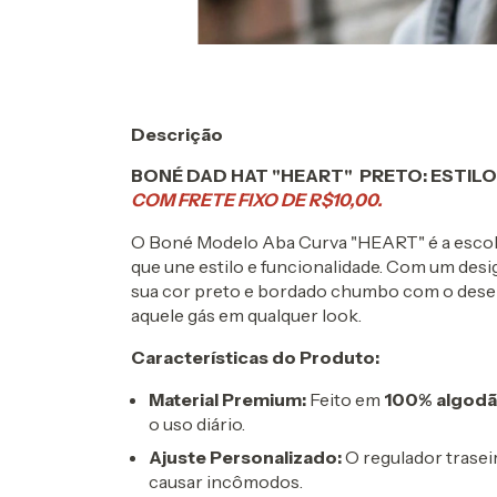
Descrição
BONÉ DAD HAT "HEART" PRETO: ESTIL
COM FRETE FIXO DE R$10,00.
O Boné Modelo Aba Curva "HEART" é a escol
que une estilo e funcionalidade. Com um desi
sua cor preto e bordado chumbo com o desenh
aquele gás em qualquer look.
Características do Produto:
Material Premium:
Feito em
100% algod
o uso diário.
Ajuste Personalizado:
O regulador trasei
causar incômodos.