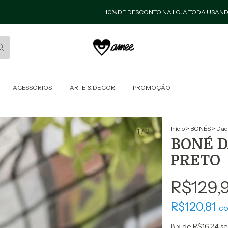
10% DE DESCONTO NA LOJA TODA USANDO O CUPOM :
ACESSÓRIOS
ARTE & DECOR
PROMOÇÃO
Início
>
BONÉS
>
Dad
1
/
3
BONÉ D
PRETO
R$129,
R$120,81
c
8
x de
R$16,24
se