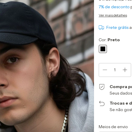
7% de desconto
p
Ver mais detalhes
Frete grátis
a
Cor:
Preto
Compra p
Seus dados
Trocas e 
Se não gost
Entregas para o CEP
Meios de envio