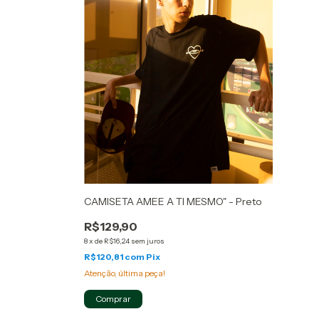
CAMISETA AMEE A TI MESMO" - Preto
R$129,90
8
x
de
R$16,24
sem juros
R$120,81
com
Pix
Atenção, última peça!
Comprar