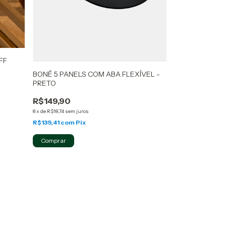
FF
BONÉ 5 PANELS COM ABA FLEXÍVEL -
PRETO
R$149,90
8
x
de
R$18,74
sem juros
R$139,41
com
Pix
Comprar