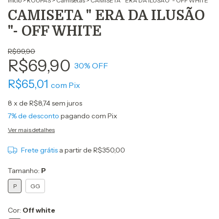
Início
>
ROUPAS
>
Camisetas
>
CAMISETA " ERA DA ILUSÃO "- OFF WHITE
CAMISETA " ERA DA ILUSÃO
"- OFF WHITE
R$99,90
R$69,90
30
% OFF
R$65,01
com
Pix
8
x de
R$8,74
sem juros
7% de desconto
pagando com Pix
Ver mais detalhes
Frete grátis
a partir de
R$350,00
Tamanho:
P
P
GG
Cor:
Off white