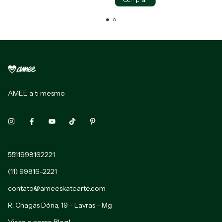
AMEE a ti mesmo
5511998162221
(11) 99816-2221
contato@ameeskatearte.com
R. Chagas Dória, 19 - Lavras - Mg
Visite o nosso Blog!