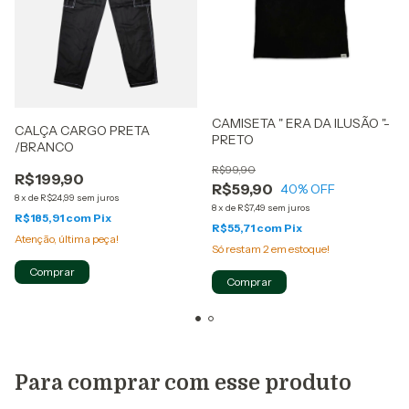
CAMISETA " ERA DA ILUSÃO "-
CALÇA CARGO PRETA
PRETO
/BRANCO
R$99,90
R$199,90
R$59,90
40
% OFF
8
x
de
R$24,99
sem juros
8
x
de
R$7,49
sem juros
R$185,91
com
Pix
R$55,71
com
Pix
Atenção, última peça!
Só restam
2
em estoque!
Comprar
Comprar
Para comprar com esse produto