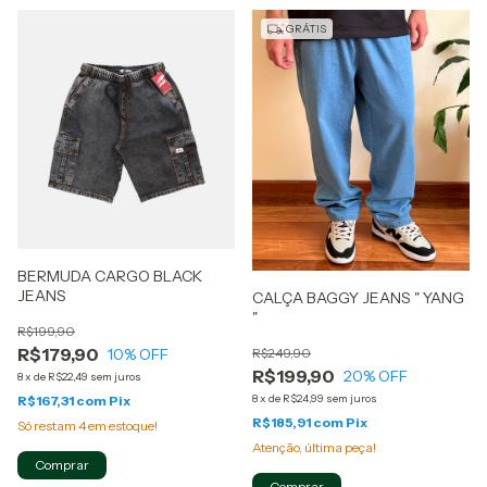
GRÁTIS
BERMUDA CARGO BLACK
JEANS
CALÇA BAGGY JEANS " YANG
"
R$199,90
R$179,90
R$249,90
10
% OFF
R$199,90
20
% OFF
8
x
de
R$22,49
sem juros
8
x
de
R$24,99
sem juros
R$167,31
com
Pix
R$185,91
com
Pix
Só restam
4
em estoque!
Atenção, última peça!
Comprar
Comprar