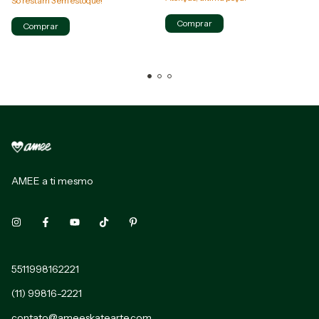
Só restam
3
em estoque!
Comprar
AMEE a ti mesmo
5511998162221
(11) 99816-2221
contato@ameeskatearte.com