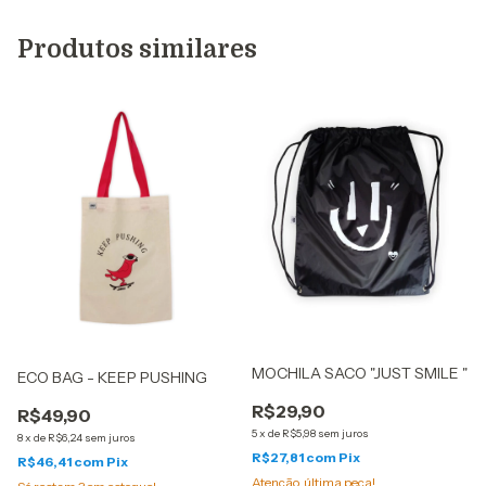
Produtos similares
MOCHILA SACO "JUST SMILE "
ECO BAG - KEEP PUSHING
R$29,90
R$49,90
5
x
de
R$5,98
sem juros
8
x
de
R$6,24
sem juros
R$27,81
com
Pix
R$46,41
com
Pix
Atenção, última peça!