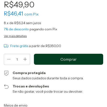
R$49,90
R$46,41
com
Pix
8
x de
R$6,24
sem juros
7% de desconto
pagando com Pix
Ver mais detalhes
Frete grátis
a partir de
R$350,00
Compra protegida
Seus dados cuidados durante toda a compra.
Trocas e devoluções
Se não gostar, você pode trocar ou devolver.
Entregas para o CEP:
Alterar CEP
Meios de envio