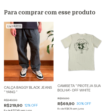
Para comprar com esse produto
GRÁTIS
CAMISETA " PROTEJA SUA
CALÇA BAGGY BLACK JEANS
BOLHA"- OFF WHITE
" YANG "
R$99,90
R$249,90
R$69,90
30
% OFF
R$219,90
12
% OFF
8
x
de
R$8,74
sem juros
8
x
de
R$27,49
sem juros