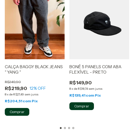
BONÉ 5 PANELS COM ABA
CALÇA BAGGY BLACK JEANS
FLEXÍVEL - PRETO
" YANG "
R$149,90
R$249,90
R$219,90
12
% OFF
8
x
de
R$18,74
sem juros
8
x
de
R$27,49
sem juros
R$139,41
com
Pix
R$204,51
com
Pix
Comprar
Comprar