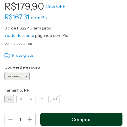
R$179,90
38
% OFF
R$167,31
com
Pix
8
x de
R$22,49
sem juros
7% de desconto
pagando com Pix
Ver mais detalhes
Frete grátis
Cor:
verde escuro
verde escuro
Tamanho:
PP
PP
P
M
G
GG