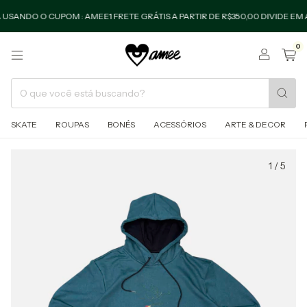
NDO O CUPOM : AMEE1 FRETE GRÁTIS A PARTIR DE R$350,00 DIVIDE EM AT
0
SKATE
ROUPAS
BONÉS
ACESSÓRIOS
ARTE & DECOR
1
/
5