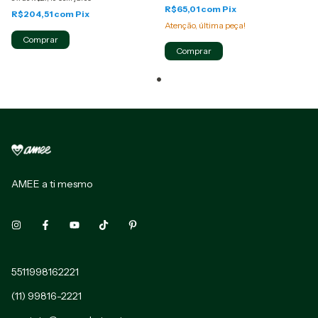
R$65,01
com
Pix
R$204,51
com
Pix
Atenção, última peça!
Comprar
Comprar
AMEE a ti mesmo
5511998162221
(11) 99816-2221