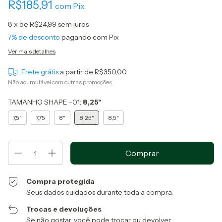
R$185,91
com
Pix
8
x de
R$24,99
sem juros
7% de desconto
pagando com Pix
Ver mais detalhes
Frete grátis
a partir de
R$350,00
Não acumulável com outras promoções
TAMANHO SHAPE -01:
8,25"
7,5"
7,75
8"
8,25"
8,5"
Compra protegida
Seus dados cuidados durante toda a compra.
Trocas e devoluções
Se não gostar, você pode trocar ou devolver.