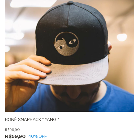
CA
BONÉ SNAPBACK " YANG "
R$
R$99,90
R
R$59,90
40
% OFF