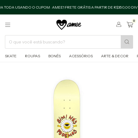
 USANDO O CUPOM : AMEE1 FRETE GRÁTIS A PARTIR DE R$350,00 DIVIDE EM
0
SKATE
ROUPAS
BONÉS
ACESSÓRIOS
ARTE & DECOR